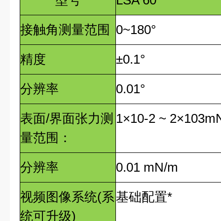
型号
LSA 60
接触角测量范围
0~180°
精度
±0.1°
分辨率
0.01°
表面
/
界面张力测
1×10
-2
~ 2×10
3
m
量范围：
分辨率
0.01 mN/m
视频图像系统(系
基础配置
*
统可升级)